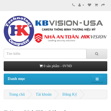
0 sản phẩm - 0VNĐ
Danh mục
Trang chủ
Tài khoản
Đăng Ký